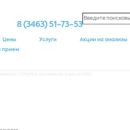
8 (3463) 51-73-53
Цены
Услуги
Акции на анализы
а прием
плекс (Vitamins and minerals: basic profile)