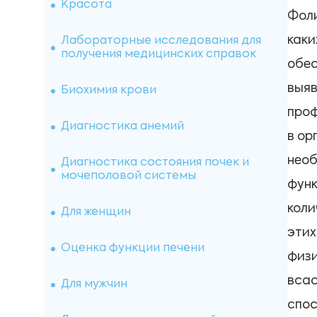
Исследования спермы
Красота
Фоли
Витамины
каки
Лабораторные исследования для
получения медицинских справок
обес
Онкомаркеры
выяв
Биохимия крови
проф
Микроэлементы
Диагностика анемий
в ор
Иммуногематология
необ
Диагностика состояния почек и
мочеполовой системы
функ
Оценка свертывающей системы
коли
Для женщин
Микробиологические
этих
исследования
Оценка функции печени
физи
Лекарственный мониторинг
всас
Для мужчин
спос
Исследование почечного камня