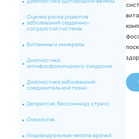
Диагностика щитовидной железы
сист
Аллергология
вита
Оценка риска развития
заболеваний сердечно-
комп
сосудистой системы
Витамины (IgE специфические)
Иммуноцитохимические
исследования
фосф
Витамины и минералы
Индивидуальные аллергены
поск
IMMULITE
Диагностика аутоимунных
заболеваний
здор
Диагностика
антифосфолипидного синдрома
Пищевые панели IgG4
Цитогенетические исследования
Диагностика заболеваний
Анальгетики и нестероидные
соединительной ткани
противовоспалительные
Цитологические исследования
препараты (IgE специфические)
Депрессия, бессонница, стресс
Гистологические исследования
Панели на пищевую
непереносимость (IgG4)
Онкология
Иммуногистохимические
исследования
Иммуноферментный анализ
Индивидуальные чекапы врачей