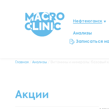
Нефтеюганск
Анализы
Нижневартовск
Записаться н
Мегион
Ноябрьск
Главная
/
Анализы
/ Витамины и минералы: базовый ком
Ханты-Мансийск
Новый Уренгой
Акции
Сургут