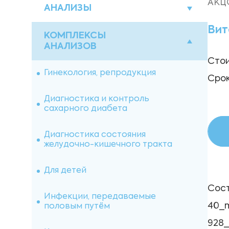
АКЦ
АНАЛИЗЫ
Вит
Акции
КОМПЛЕКСЫ
АНАЛИЗОВ
Стои
Биохимические исследования
Гинекология, репродукция
Срок
Гормоны
Диагностика и контроль
сахарного диабета
Гематологические исследования
Диагностика состояния
Диагностика инфекционных
желудочно-кишечного тракта
заболеваний
Для детей
Исследования мочи
Сост
Инфекции, передаваемые
Исследование кала
40_m
половым путём
928_