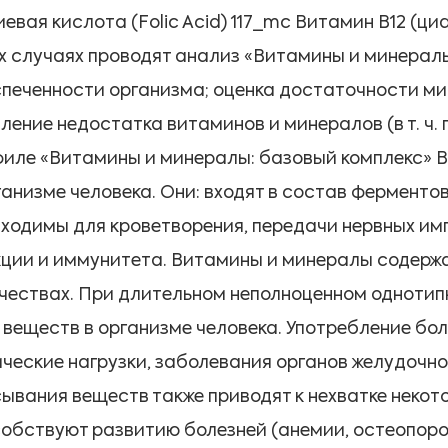
евая кислота (Folic Acid) 117_mc Витамин B12 (ц
х случаях проводят анализ «Витамины и минералы
печенности организма; оценка достаточности ми
ление недостатка витаминов и минералов (в т. ч
иле «Витамины и минералы: базовый комплекс» 
ганизме человека. Они: входят в состав ферменто
ходимы для кроветворения, передачи нервных им
ции и иммунитета. Витамины и минералы содержа
чествах. При длительном неполноценном одноти
 веществ в организме человека. Употребление бол
ческие нагрузки, заболевания органов желудочн
ывания веществ также приводят к нехватке некот
обствуют развитию болезней (анемии, остеопороз