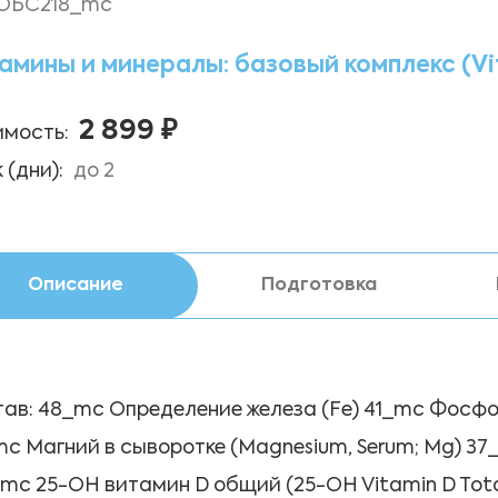
ОБС218_mc
амины и минералы: базовый комплекс (Vita
2 899 ₽
мость:
 (дни):
до 2
Описание
Подготовка
ав: 48_mc Определение железа (Fe) 41_mc Фосфор 
c Магний в сыворотке (Magnesium, Serum; Мg) 37
mc 25-OH витамин D общий (25-OH Vitamin D Total,