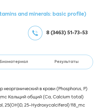
mins and minerals: basic profile)
8 (3463) 51-73-53
Биоматериал
Результаты
неорганический в крови (Phosphorus, P)
_mc Кальций общий (Ca, Calcium total)
 25(OH)D, 25-Hydroxycalciferol) 118_mc