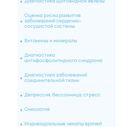
Диагностика щитовидной железы
Аллергология
Оценка риска развития
заболеваний сердечно-
сосудистой системы
Витамины (IgE специфические)
Иммуноцитохимические
исследования
Витамины и минералы
Индивидуальные аллергены
IMMULITE
Диагностика аутоимунных
заболеваний
Диагностика
антифосфолипидного синдрома
Пищевые панели IgG4
Цитогенетические исследования
Диагностика заболеваний
Анальгетики и нестероидные
соединительной ткани
противовоспалительные
Цитологические исследования
препараты (IgE специфические)
Депрессия, бессонница, стресс
Гистологические исследования
Панели на пищевую
непереносимость (IgG4)
Онкология
Иммуногистохимические
исследования
Иммуноферментный анализ
Индивидуальные чекапы врачей