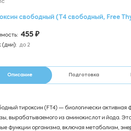
mc
оксин свободный (Т4 свободный, Free Thy
455 ₽
мость:
 (дни):
до 2
Описание
Подготовка
одный тироксин (FT4) — биологически активная
зы, вырабатываемого из аминокислот и йода. Это
ые функции организма, включая метаболизм, эне