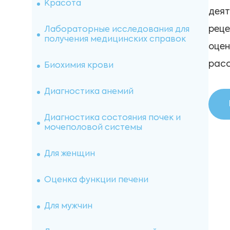
Исследования спермы
Красота
деят
Витамины
реце
Лабораторные исследования для
получения медицинских справок
оцен
Онкомаркеры
расс
Биохимия крови
Микроэлементы
Диагностика анемий
Иммуногематология
Диагностика состояния почек и
мочеполовой системы
Оценка свертывающей системы
Для женщин
Микробиологические
исследования
Оценка функции печени
Лекарственный мониторинг
Для мужчин
Исследование почечного камня