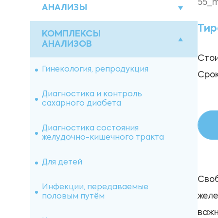
55_
АНАЛИЗЫ
Тир
Акции
КОМПЛЕКСЫ
АНАЛИЗОВ
Стои
Биохимические исследования
Гинекология, репродукция
Срок
Гормоны
Диагностика и контроль
сахарного диабета
Гематологические исследования
Диагностика состояния
Диагностика инфекционных
желудочно-кишечного тракта
заболеваний
Для детей
Исследования мочи
Своб
Инфекции, передаваемые
Исследование кала
желе
половым путём
важн