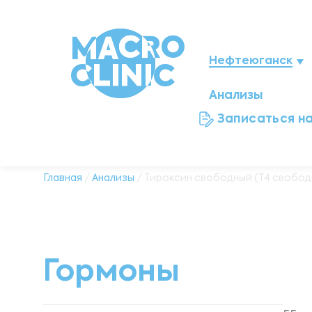
Нефтеюганск
Анализы
Нижневартовск
Записаться н
Мегион
Ноябрьск
Главная
/
Анализы
/ Тироксин свободный (Т4 свободны
Ханты-Мансийск
Новый Уренгой
Гормоны
Сургут