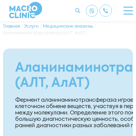
Главная
/
Услуги
/
Медицинские анализы
/
Аланинаминотрансфераза (АЛТ, АлАТ)
Аланинаминотра
(АЛТ, АлАТ)
Фермент аланинаминотрансфераза играет
клеточном обмене веществ, участвуя в пер
между молекулами. Определение этого пок
большую диагностическую ценность, особе
ранней диагностики разных заболеваний пе