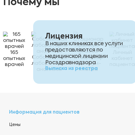
Почему мы
Лицензия
В наших клиниках все услуги
предоставляются по
165
Личный
медицинской лицензии
Собственная
Стационар
опытных
кабинет
Росздравнадзора
лаборатория
премиум-
врачей
пациента
Выписка из реестра
анализов
класса
Информация для пациентов
Цены