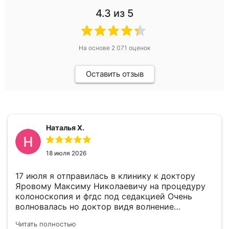
4.3
из 5
На основе
2 071
оценок
Оставить отзыв
Наталья Х.
18 июля 2026
17 июля я отправилась в клинику к доктору
Яровому Максиму Николаевичу на процедуру
колоноскопия и фгдс под седакцией Очень
волновалась но доктор видя волнение
успокоил меня. В целом все прошло отлично.
Читать полностью
По выявленному гастриту доктор дал