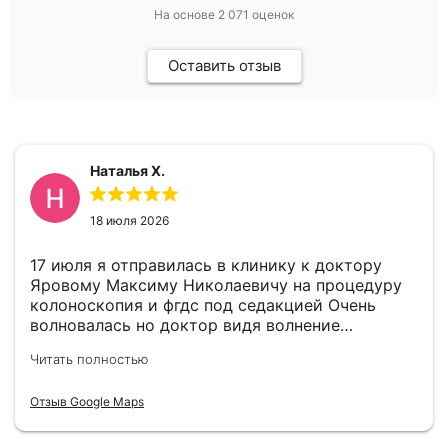
На основе
2 071
оценок
Оставить отзыв
Наталья Х.
18 июля 2026
17 июля я отправилась в клинику к доктору
Яровому Максиму Николаевичу на процедуру
колоноскопия и фгдс под седакцией Очень
волновалась но доктор видя волнение
успокоил меня. В целом все прошло отлично.
Читать полностью
По выявленному гастриту доктор дал
рекомендации. Всем советую пройти
Отзыв Google Maps
своевременно эти процедуры так как врачи
отлично справились и волноваться не стоит.
Хочу выразить благодарность доктору