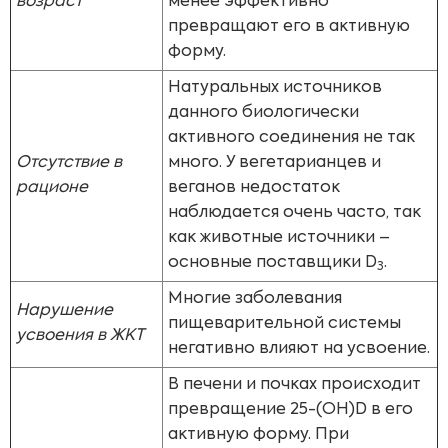
возраст
менее эффективно
превращают его в активную
форму.
Натуральных источников
данного биологически
активного соединения не так
Отсутствие в
много. У вегетарианцев и
рационе
веганов недостаток
наблюдается очень часто, так
как животные источники –
основные поставщики D
.
3
Многие заболевания
Нарушение
пищеварительной системы
усвоения в ЖКТ
негативно влияют на усвоение.
В печени и почках происходит
превращение 25-(OH)D в его
активную форму. При