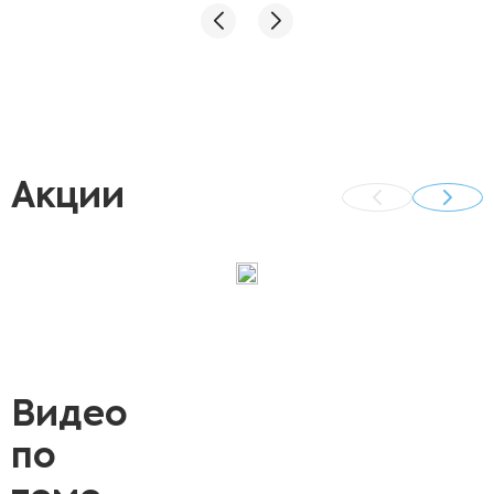
Яровому Максиму Николаевичу за хорошо
проведенную процедуру .
Акции
Видео
по