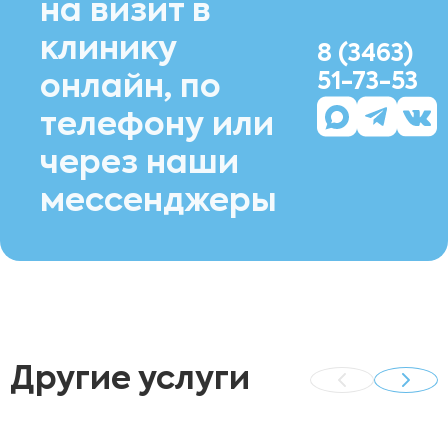
на визит в
клинику
8 (3463)
51-73-53
онлайн, по
телефону или
через наши
мессенджеры
Другие услуги